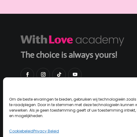
The choice is always yours!
Om de beste ervaringen te bieden, gebruiken wij technologieën zoals
te raadplegen. Door in te stemmen met deze technologieën kunnen wi
verwerken. Als je geen toestemming geeft of uw toestemming intrekt,
en mogelijkheden.
Cookiebeleid
Privacy Beleid
Algemene Voorwaarden
Privacy Beleid
Coo