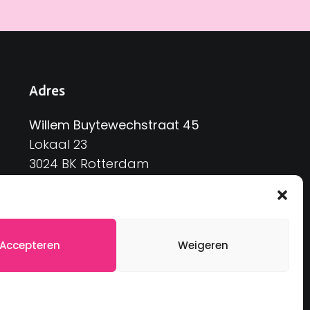
Adres
Willem Buytewechstraat 45
Lokaal 23
3024 BK Rotterdam
Accepteren
Weigeren
 rights reserved.
Made with ❤
by Chari Rose.