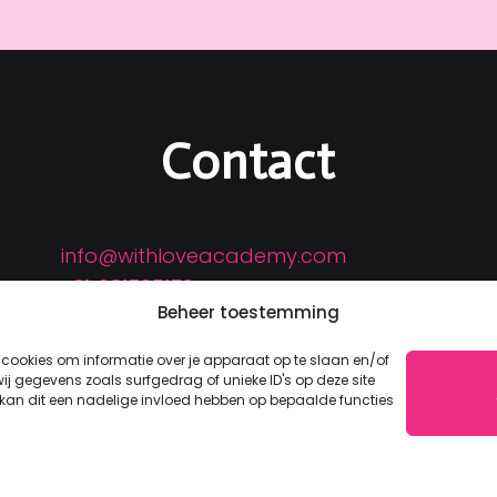
Contact
info@withloveacademy.com
+31 681795173
Beheer toestemming
Kvk: 71330496
Btw nummer: NL001591584B98
 cookies om informatie over je apparaat op te slaan en/of
j gegevens zoals surfgedrag of unieke ID's op deze site
 kan dit een nadelige invloed hebben op bepaalde functies
With Love Academy © 2026. All
kiebeleid