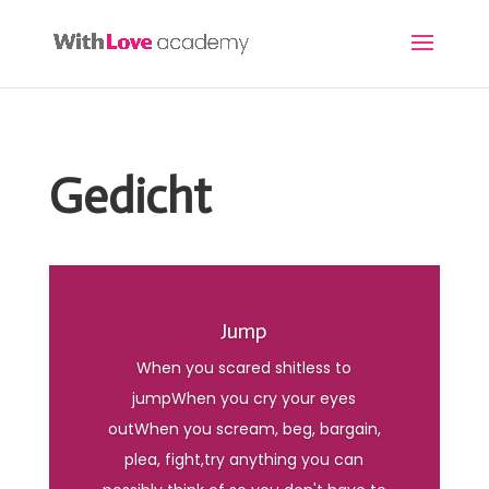
Gedicht
Jump
When you scared shitless to
jumpWhen you cry your eyes
outWhen you scream, beg, bargain,
plea, fight,try anything you can