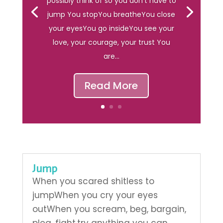
possibly think of so you don't have to
jump You stopYou breatheYou close
your eyesYou go insideYou see your
love, your courage, your trust You
are...
Read More
Jump
When you scared shitless to
jumpWhen you cry your eyes
outWhen you scream, beg, bargain,